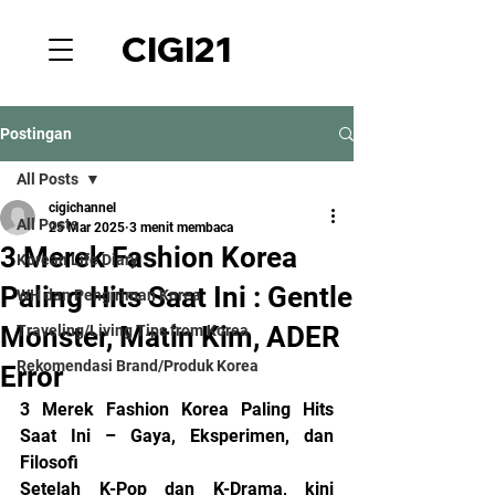
CIGI21
Postingan
All Posts
cigichannel
All Posts
25 Mar 2025
3 menit membaca
3 Merek Fashion Korea
Korean Life Diary
Paling Hits Saat Ini : Gentle
WH dan Pengiriman Korea
Monster, Matin Kim, ADER
Traveling/Living Tips from Korea
Rekomendasi Brand/Produk Korea
Error
3 Merek Fashion Korea Paling Hits 
Saat Ini – Gaya, Eksperimen, dan 
Filosofi
Setelah K-Pop dan K-Drama, kini 