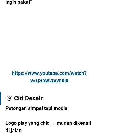
ingin pakai”
https://www.youtube.com/watch?
v=QSbW2mvh0j0
👗 Ciri Desain
Potongan simpel tapi modis
Logo play yang chic → mudah dikenali 
di jalan