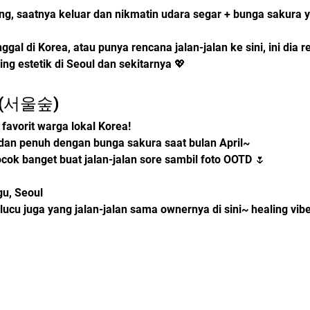
g, saatnya keluar dan nikmatin udara segar + bunga sakura y
ggal di Korea, atau punya rencana jalan-jalan ke sini, ini dia
ing estetik di Seoul dan sekitarnya 💖
t (서울숲)
 favorit warga lokal Korea!
 dan penuh dengan bunga sakura saat bulan April~
ok banget buat jalan-jalan sore sambil foto OOTD 🌷
u, Seoul
 lucu juga yang jalan-jalan sama ownernya di sini~ healing vibe