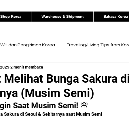
Shop Korea
Warehouse & Shipment
Bahasa Korea
WH dan Pengiriman Korea
Traveling/Living Tips from Ko
 2025
2 menit membaca
orea
 Melihat Bunga Sakura d
rnya (Musim Semi)
gin Saat Musim Semi! 🌸
a Sakura di Seoul & Sekitarnya saat Musim Semi