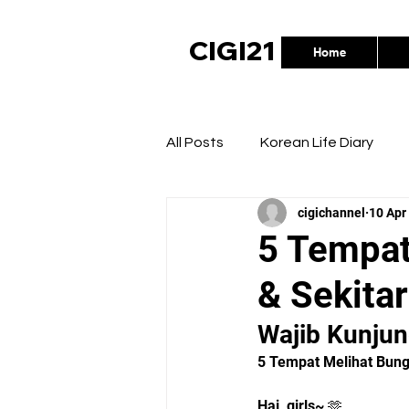
CIGI21
Home
All Posts
Korean Life Diary
cigichannel
10 Apr
Rekomendasi Brand/Produk K
5 Tempat
& Sekita
Wajib Kunjun
5 Tempat Melihat Bung
Hai, girls~ 🫶