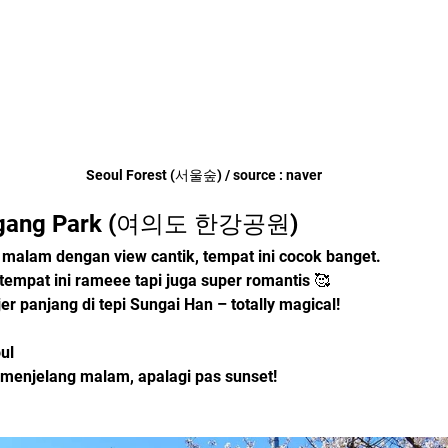
Seoul Forest (서울숲) / source : naver
ngang Park (여의도 한강공원)
 malam dengan view cantik, tempat ini cocok banget.
 tempat ini rameee tapi juga super romantis 🥰
er panjang di tepi Sungai Han – totally magical!
ul
 menjelang malam, apalagi pas sunset!