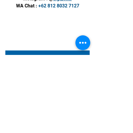
WA Chat : 
+62 812 8032 7127
Mau tanya harga dulu? Isi form Jastip di sini!
Rekomendasi Brand/Produk Korea