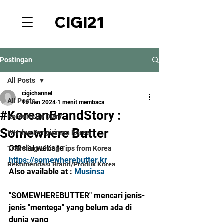
CIGI21
Postingan
All Posts
cigichannel
All Posts
15 Jan 2024
1 menit membaca
#KoreanBrandStory :
Korean Life Diary
Somewhere Butter
WH dan Pengiriman Korea
Official website : 
Traveling/Living Tips from Korea
https://somewherebutter.kr
Rekomendasi Brand/Produk Korea
Also available at : 
Musinsa
"SOMEWHEREBUTTER" mencari jenis-
jenis "mentega" yang belum ada di 
dunia yang