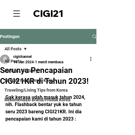
CIGI21
Postingan
All Posts
cigichannel
All Posts
10 Jan 2024
1 menit membaca
Serunya Pencapaian
Korean Life Diary
CIGI21KR di Tahun 2023!
WH dan Pengiriman Korea
Traveling/Living Tips from Korea
Gak kerasa udah masuk tahun 2024, 
Rekomendasi Brand/Produk Korea
nih. Flashback bentar yuk ke tahun 
seru 2023 bareng CIGI21KR. Ini dia 
pencapaian kami di tahun 2023 :