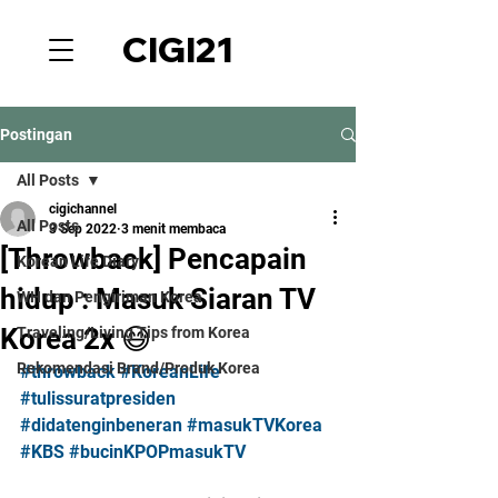
CIGI21
Postingan
All Posts
cigichannel
All Posts
3 Sep 2022
3 menit membaca
[Throwback] Pencapain
Korean Life Diary
hidup : Masuk Siaran TV
WH dan Pengiriman Korea
Korea 2x 😅
Traveling/Living Tips from Korea
Rekomendasi Brand/Produk Korea
#throwback
#KoreanLife
#tulissuratpresiden
#didatenginbeneran
#masukTVKorea
#KBS
#bucinKPOPmasukTV