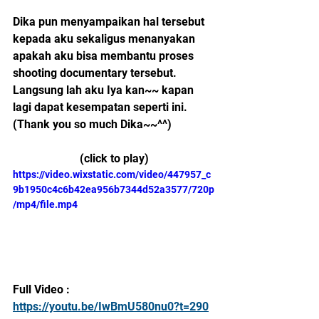
Dika pun menyampaikan hal tersebut 
kepada aku sekaligus menanyakan 
apakah aku bisa membantu proses 
shooting documentary tersebut. 
Langsung lah aku Iya kan~~ kapan 
lagi dapat kesempatan seperti ini.
(Thank you so much Dika~~^^)
(click to play)
https://video.wixstatic.com/video/447957_c
9b1950c4c6b42ea956b7344d52a3577/720p
/mp4/file.mp4
Full Video : 
https://youtu.be/IwBmU580nu0?t=290