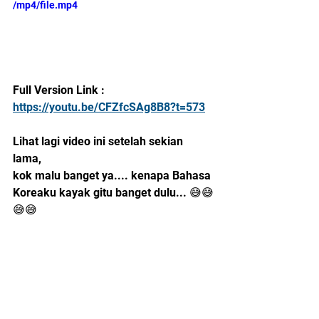
/mp4/file.mp4
Full Version Link : 
https://youtu.be/CFZfcSAg8B8?t=573
Lihat lagi video ini setelah sekian 
lama, 
kok malu banget ya.... kenapa Bahasa 
Koreaku kayak gitu banget dulu... 😅😅
😅😅