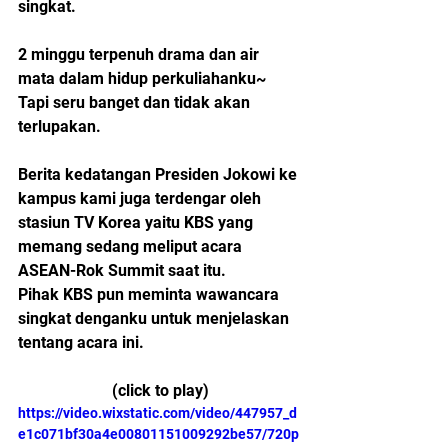
singkat. 
2 minggu terpenuh drama dan air 
mata dalam hidup perkuliahanku~
Tapi seru banget dan tidak akan 
terlupakan.
Berita kedatangan Presiden Jokowi ke 
kampus kami juga terdengar oleh 
stasiun TV Korea yaitu KBS yang 
memang sedang meliput acara 
ASEAN-Rok Summit saat itu. 
Pihak KBS pun meminta wawancara 
singkat denganku untuk menjelaskan 
tentang acara ini. 
(click to play)
https://video.wixstatic.com/video/447957_d
e1c071bf30a4e00801151009292be57/720p