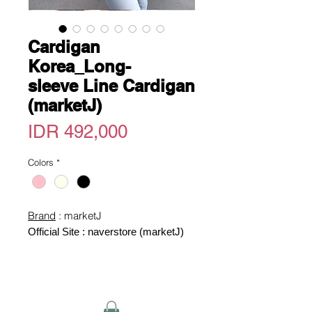
Cardigan
Korea_Long-
sleeve Line Cardigan
(marketJ)
Price
IDR 492,000
Colors
*
Brand
: marketJ
Official Site : naverstore (marketJ)
Jenis : Long-sleeve Line Cardigan
Warna : Black/Pink/IvoryPink
Size : FREE