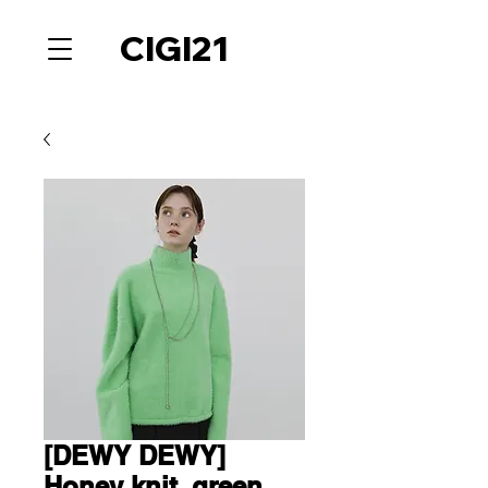
CIGI21
[DEWY DEWY]
Honey knit_green