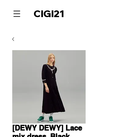
CIGI21
[DEWY DEWY] Lace
mix dress_Black