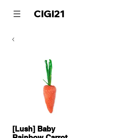
CIGI21
[Lush] Baby
Rainbow Carrot