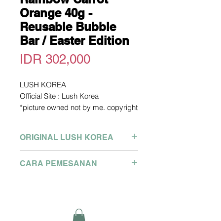
Orange 40g -
Reusable Bubble
Bar / Easter Edition
Price
IDR 302,000
LUSH KOREA
Official Site : Lush Korea
*picture owned not by me. copyright
picture from official site above
Pengiriman dari Korea
ORIGINAL LUSH KOREA
2-3 Minggu dari Pengiriman
Detail size bisa tanya via Whatsapp
Brand : Lush Korea
CARA PEMESANAN
Pemesanan Hubungi WA :
Semua produk asli dari store
081280327127
Korea, dikirim menggunakan
Pemesanan Hubungi WA :
Klik link berikut :
cargo ke Indonesia oleh cigi21
081280327127
https://api.whatsapp.com/send?
Klik link berikut :
phone=6281280327127
https://api.whatsapp.com/send?