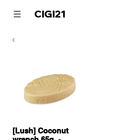
CIGI21
[Lush] Coconut
wrench 65g. -