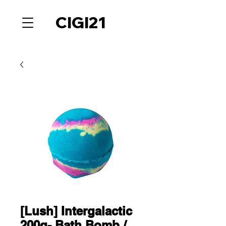
CIGI21
[Lush] Intergalactic
200g- Bath Bomb /