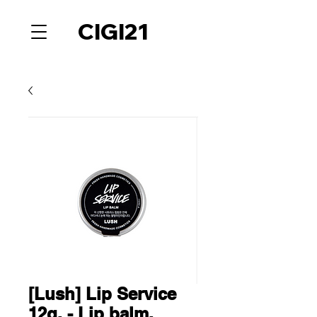
CIGI21
[Lush] Lip Service
12g. - Lip balm.