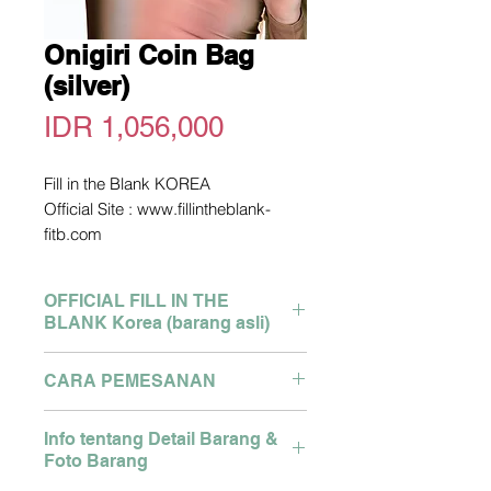
Onigiri Coin Bag
(silver)
Price
IDR 1,056,000
Fill in the Blank KOREA
Official Site : www.fillintheblank-
fitb.com
*picture owned not by me. copyright
picture from official site above
OFFICIAL FILL IN THE
Pengiriman dari Korea
BLANK Korea (barang asli)
2-3 Minggu dari Pengiriman
Detail size bisa tanya via Whatsapp
Brand : Engbrox Korea
CARA PEMESANAN
Pemesanan Hubungi WA :
Semua produk asli dari store
081280327127
Korea, dikirim menggunakan
Pemesanan Hubungi WA :
Klik link berikut :
Info tentang Detail Barang &
cargo ke Indonesia oleh cigi21
081280327127
https://api.whatsapp.com/send?
Foto Barang
Klik link berikut :
phone=6281280327127