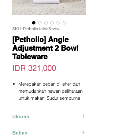
SKU: Petholic table&bowl
[Petholic] Angle
Adjustment 2 Bowl
Tableware
Price
IDR 321,000
Meredakan beban di leher dan
memudahkan hewan peliharaan
untuk makan. Sudut sempurna
untuk meminimalisasi penyebab
spondylosis dan gangguan
Ukuran
pencernaan.
Dilengkapi dengan magnet yang
34 x 6cm
Bahan
kuat, tak tergoyahkan, tidak