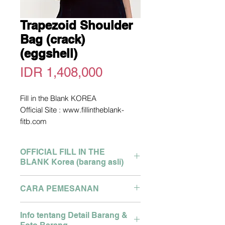
Trapezoid Shoulder
Bag (crack)
(eggshell)
Price
IDR 1,408,000
Fill in the Blank KOREA
Official Site : www.fillintheblank-
fitb.com
*picture owned not by me. copyright
picture from official site above
OFFICIAL FILL IN THE
Pengiriman dari Korea
BLANK Korea (barang asli)
2-3 Minggu dari Pengiriman
Detail size bisa tanya via Whatsapp
Brand : Engbrox Korea
CARA PEMESANAN
Pemesanan Hubungi WA :
Semua produk asli dari store
081280327127
Korea, dikirim menggunakan
Pemesanan Hubungi WA :
Klik link berikut :
Info tentang Detail Barang &
cargo ke Indonesia oleh cigi21
081280327127