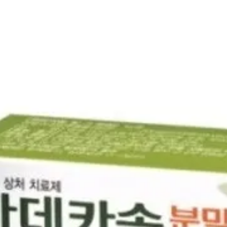
833025
1st Han
CIGI21