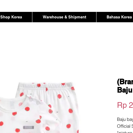
Shop Korea
Warehouse & Shipment
Bahasa Korea
(Bra
Baju
Rp 2
Baju ba
Official
*pictur