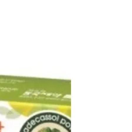
3801
d Jastip Korea
KR