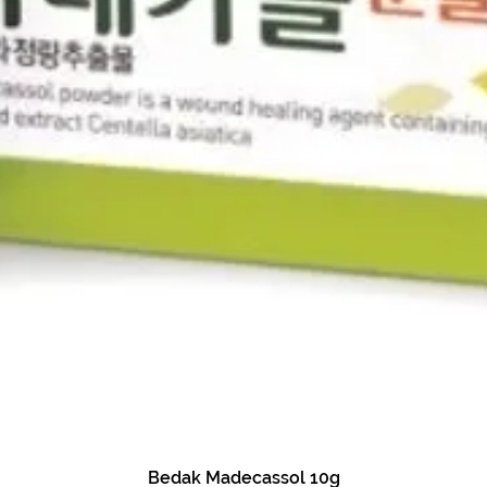
Bedak Madecassol 10g
Tampilan Cepat