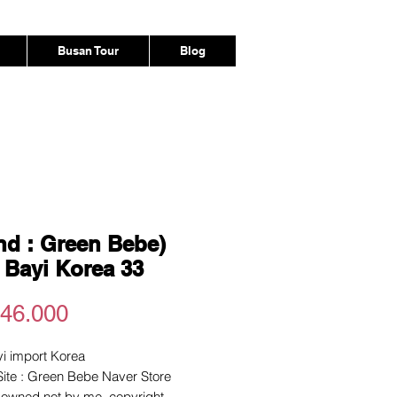
Busan Tour
Blog
nd : Green Bebe)
 Bayi Korea 33
Harga
46.000
yi import Korea
 Site : Green Bebe Naver Store
e owned not by me. copyright