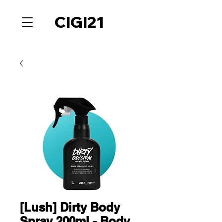
CIGI21
[Lush] Dirty Body
Spray 200ml - Body