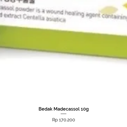
Bedak Madecassol 10g
Tampilan Cepat
Harga
Rp 170.200