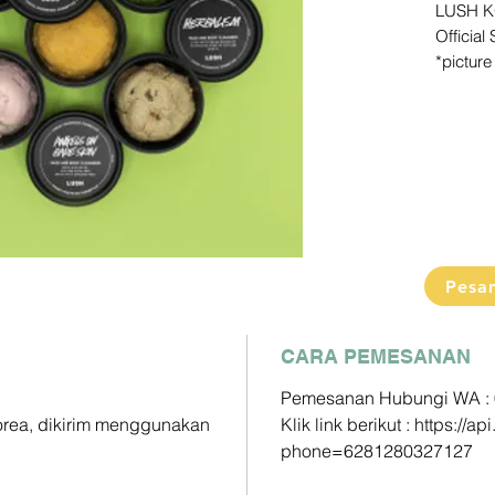
LUSH 
Official
*pictur
picture 
Pengiri
2-3 Min
Detail s
Pemesa
Klik link
https:/
phone=
Pesa
Paymen
DP60% 
CARA PEMESANAN
Pelunas
Pemesanan Hubungi WA :
Mandiri 
Korea, dikirim menggunakan
Klik link berikut : https:/
163000
phone=6281280327127
BCA - A