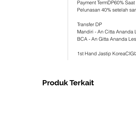
Payment TermDP60% Saat
833025
Pelunasan 40% setelah s
1st Han
Transfer DP
CIGI21
Mandiri - An Citta Anand
BCA - An Gitta Ananda Le
1st Hand Jastip KoreaCIG
Produk Terkait