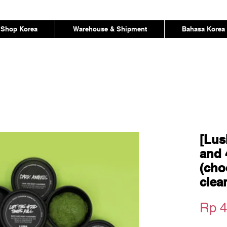
Shop Korea
Warehouse & Shipment
Bahasa Korea
[Lus
and 
(cho
clea
Rp 4