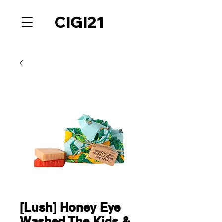
CIGI21
[Lush] Honey Eye
Washed The Kids &