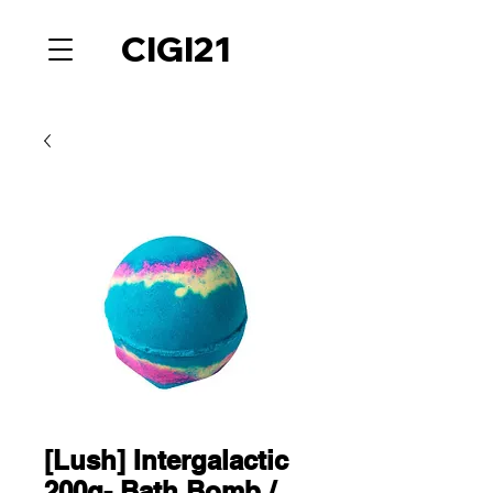
CIGI21
[Lush] Intergalactic
200g- Bath Bomb /