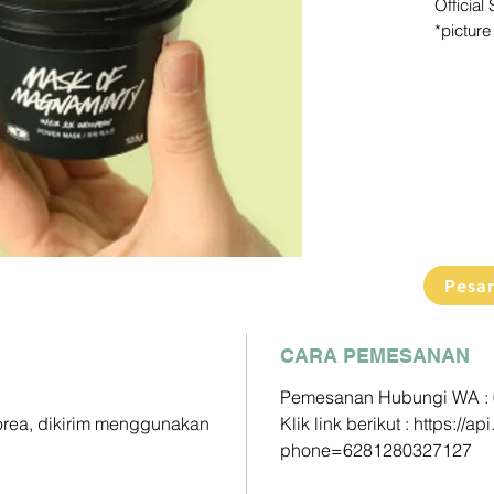
Official
*pictur
picture 
Pengiri
2-3 Min
Detail s
Pemesa
Klik link
https:/
phone=
Paymen
Pesa
DP60% 
Pelunas
CARA PEMESANAN
Mandiri 
Pemesanan Hubungi WA :
163000
Korea, dikirim menggunakan
Klik link berikut : https:/
phone=6281280327127
BCA - A
833025