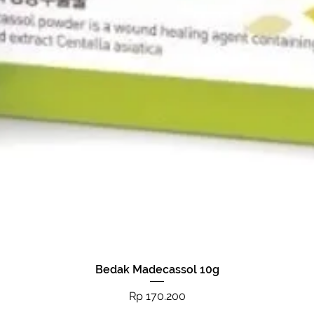
Bedak Madecassol 10g
Tampilan Cepat
Harga
Rp 170.200