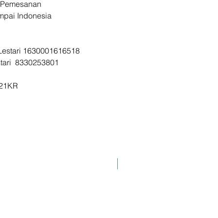
 Pemesanan
ampai Indonesia
d Jastip Korea
KR
a Lestari 1630001616518
stari 8330253801
I21KR
K-Pharmacy