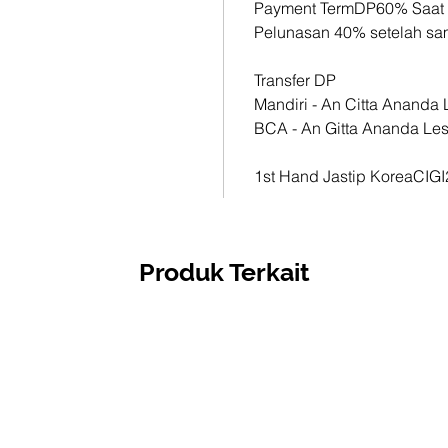
Payment TermDP60% Saat
Pelunasan 40% setelah s
1st Han
CIGI21
Transfer DP
Mandiri - An Citta Anand
BCA - An Gitta Ananda Le
1st Hand Jastip KoreaCIG
Produk Terkait