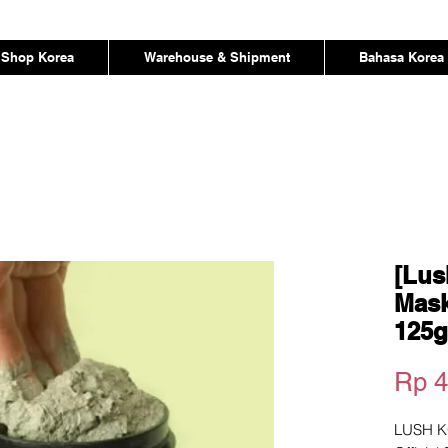
Shop Korea
Warehouse & Shipment
Bahasa Korea
[Lus
Mask
125g
Rp 4
LUSH K