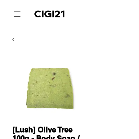
CIGI21
[Lush] Olive Tree
100g - Body Soap /