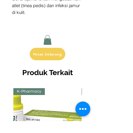
atlet (tinea pedis) dan infeksi jamur
di kulit.
Pesan Sekarang
Produk Terkait
K-Pharmacy
K-Pharmacy