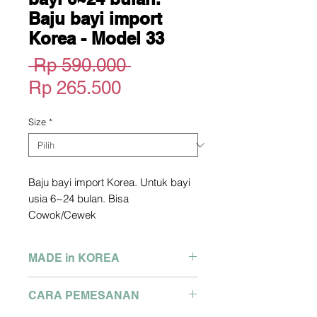
Baju bayi import
Korea - Model 33
Harga
 Rp 590.000 
Harga
Reguler
Rp 265.500
Promosi
Size
*
Baju bayi import Korea. Untuk bayi
usia 6~24 bulan. Bisa
Cowok/Cewek
Official Site : greenbebe store
*picture owned not by me. copyright
MADE in KOREA
picture from official site above
Pengiriman dari Korea
Brand : Green Bebe
CARA PEMESANAN
2-3 Minggu dari Pengiriman
MADE IN KOREA
Detail size bisa tanya via Whatsapp