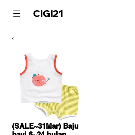
CIGI21
(SALE~31Mar) Baju
bayi 6~24 bulan.