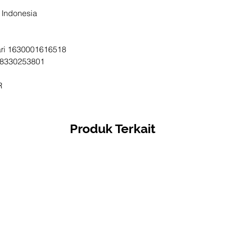
Mandiri 
i Indonesia
163000
BCA - A
tari 1630001616518
833025
ri 8330253801
1st Han
CIGI21
R
Produk Terkait