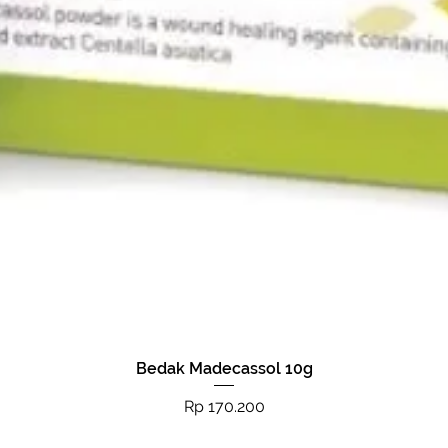
Bedak Madecassol 10g
Tampilan Cepat
Harga
Rp 170.200