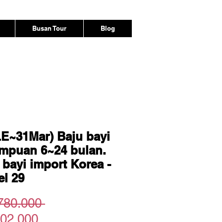
Busan Tour
Blog
E~31Mar) Baju bayi
mpuan 6~24 bulan.
 bayi import Korea -
l 29
Harga
780.000 
Harga
Reguler
02.000