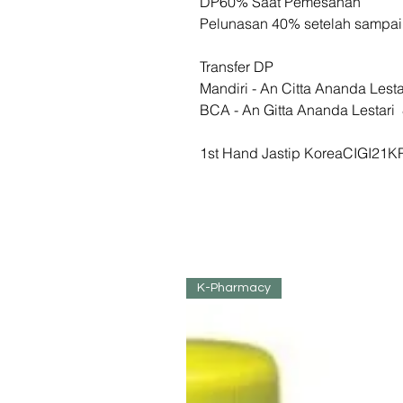
DP60% Saat Pemesanan
Pelunasan 40% setelah sampa
Transfer DP
Mandiri - An Citta Ananda Les
BCA - An Gitta Ananda Lesta
1st Hand Jastip KoreaCIGI21K
K-Pharmacy