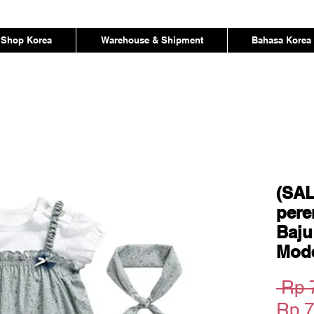
Shop Korea
Warehouse & Shipment
Bahasa Korea
(SAL
pere
Baju
Mode
 Rp 
Rp 7