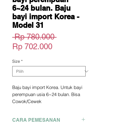
6~24 bulan. Baju
bayi import Korea -
Model 31
Harga
 Rp 780.000 
Harga
Reguler
Rp 702.000
Promosi
Size
*
Baju bayi import Korea. Untuk bayi
perempuan usia 6~24 bulan. Bisa
Cowok/Cewek
Official Site : greenbebe store
*picture owned not by me. copyright
CARA PEMESANAN
picture from official site above
Pengiriman dari Korea
Pemesanan Hubungi WA :
2-3 Minggu dari Pengiriman