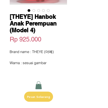
[THEYE] Hanbok
Anak Perempuan
(Model 4)
Harga
Rp 925.000
Brand name : THEYE (더예)
Warna : sesuai gambar
Size : Size 1, 3, 4, 5, 6, 7, 8, 10, 12
Size Guideline : (dalam cm)
(Size 1) Tinggi anak 80, Umur 1-2
tahun, berat badan 12kg, panjang
baju 36, panjang rok 63
Pesan Sekarang
(Size 3) Tinggi anak 93, Umur 2-3
tahun, berat badan 15kg, panjang