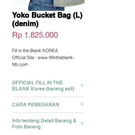
Yoko Bucket Bag (L)
(denim)
Harga
Rp 1.825.000
Fill in the Blank KOREA
Official Site : www.fillintheblank-
fitb.com
*picture owned not by me. copyright
picture from official site above
OFFICIAL FILL IN THE
Pengiriman dari Korea
BLANK Korea (barang asli)
2-3 Minggu dari Pengiriman
Detail size bisa tanya via Whatsapp
Brand : Engbrox Korea
CARA PEMESANAN
Pemesanan Hubungi WA :
Semua produk asli dari store
081280327127
Korea, dikirim menggunakan
Pemesanan Hubungi WA :
Klik link berikut :
Info tentang Detail Barang &
cargo ke Indonesia oleh cigi21
081280327127
https://api.whatsapp.com/send?
Foto Barang
Klik link berikut :
phone=6281280327127