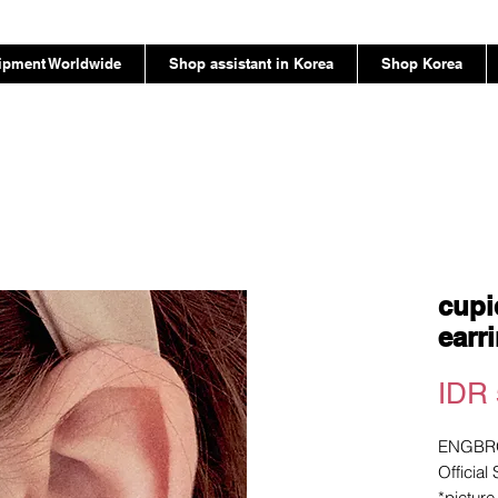
ipment Worldwide
Shop assistant in Korea
Shop Korea
cupi
earr
IDR 
ENGBR
Official
*pictur