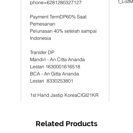
t_List
phone=6281280327127
1st Han
CIGI21
Payment TermDP60% Saat
Pemesanan
Pelunasan 40% setelah sampai
Indonesia
Transfer DP
Mandiri - An Citta Ananda
Lestari 1630001616518
BCA - An Gitta Ananda
Lestari 8330253801
1st Hand Jastip KoreaCIGI21KR
Related Products