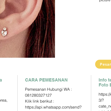
picture 
Pengiri
2-3 Min
Detail s
Pemesa
Klik link
https:/
phone=
Paymen
DP60% 
Pesa
Pelunas
a
CARA PEMESANAN
Mandiri 
Info 
Foto 
163000
Pemesanan Hubungi WA :
https:/
081280327127
BCA - A
orea,
3/?
Klik link berikut :
833025
cate_
https://api.whatsapp.com/send?