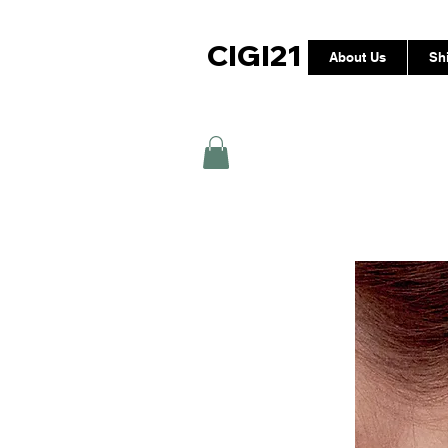
CIGI21
About Us
Sh