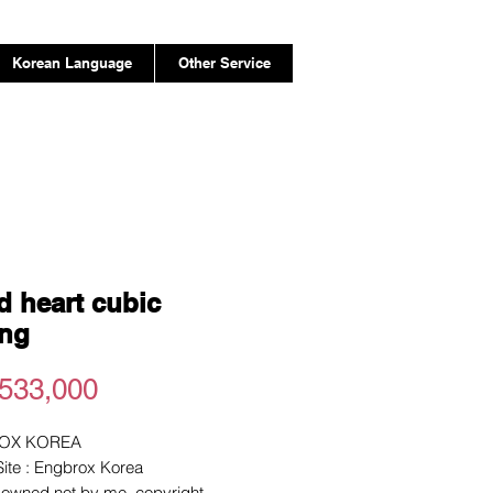
Korean Language
Other Service
d heart cubic
ing
Price
533,000
OX KOREA
 Site : Engbrox Korea
e owned not by me. copyright