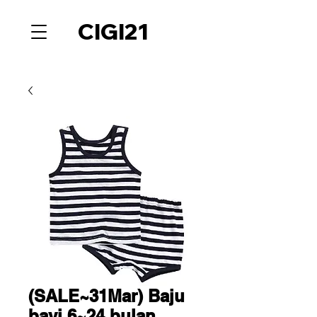
CIGI21
(SALE~31Mar) Baju
bayi 6~24 bulan.