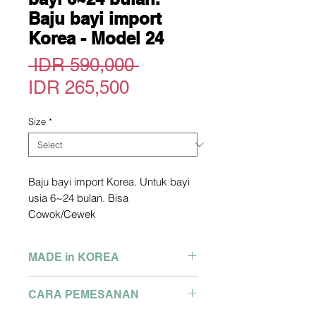
Baju bayi import
Korea - Model 24
Regular
 IDR 590,000 
Sale
Price
IDR 265,500
Price
Size
*
Baju bayi import Korea. Untuk bayi
usia 6~24 bulan. Bisa
Cowok/Cewek
Official Site : greenbebe store
*picture owned not by me. copyright
MADE in KOREA
picture from official site above
Pengiriman dari Korea
Brand : Green Bebe
CARA PEMESANAN
2-3 Minggu dari Pengiriman
MADE IN KOREA
Detail size bisa tanya via Whatsapp