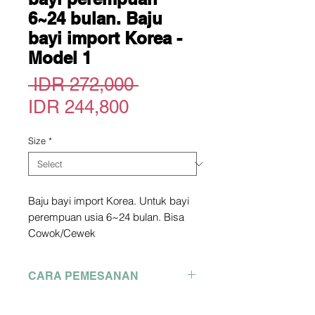
6~24 bulan. Baju
bayi import Korea -
Model 1
Regular
 IDR 272,000 
Sale
Price
IDR 244,800
Price
Size
*
Baju bayi import Korea. Untuk bayi
perempuan usia 6~24 bulan. Bisa
Cowok/Cewek
Official Site : greenbebe store
*picture owned not by me. copyright
CARA PEMESANAN
picture from official site above
Pengiriman dari Korea
Pemesanan Hubungi WA :
2-3 Minggu dari Pengiriman