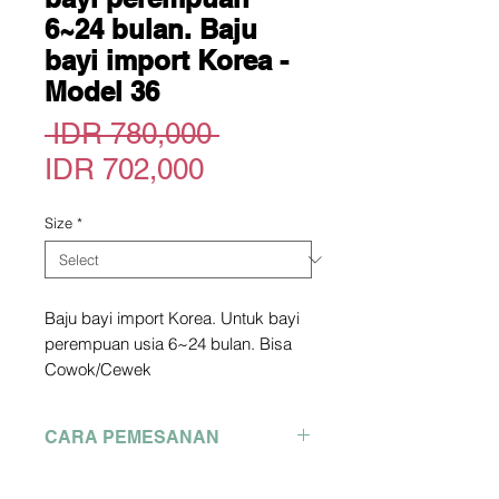
6~24 bulan. Baju
bayi import Korea -
Model 36
Regular
 IDR 780,000 
Sale
Price
IDR 702,000
Price
Size
*
Baju bayi import Korea. Untuk bayi
perempuan usia 6~24 bulan. Bisa
Cowok/Cewek
Official Site : greenbebe store
*picture owned not by me. copyright
CARA PEMESANAN
picture from official site above
Pengiriman dari Korea
Pemesanan Hubungi WA :
2-3 Minggu dari Pengiriman