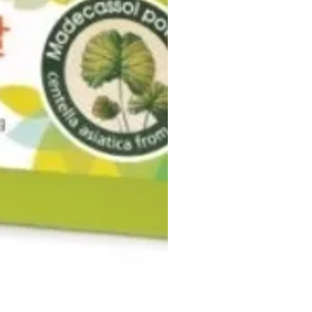
- An Citta Ananda Lestari
1616518
n Gitta Ananda Lestari
3801
d Jastip Korea
KR