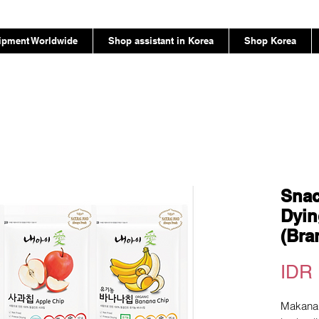
ipment Worldwide
Shop assistant in Korea
Shop Korea
Snac
Dyin
(Bra
IDR 
Makanan