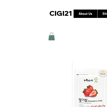
CIGI21
About Us
Sh