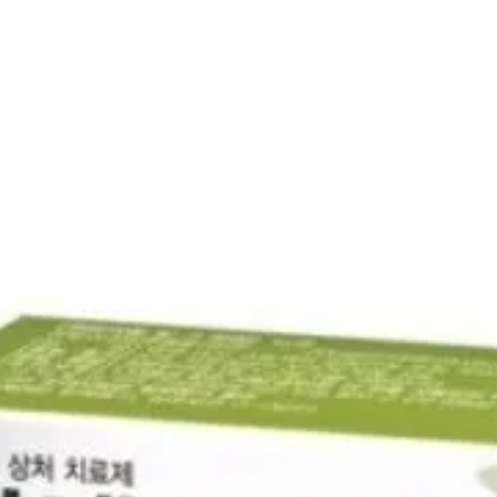
-Lembut
bayi
-Bisa j
susu
Masa Ber
produks
Pengiri
2-3 Min
Pemesa
Klik link
https:/
phone=
Paymen
DP60% 
Pelunas