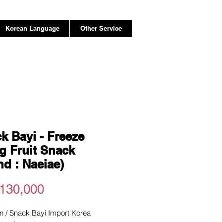
Korean Language
Other Service
k Bayi - Freeze
g Fruit Snack
nd : Naeiae)
Price
130,000
 / Snack Bayi Import Korea