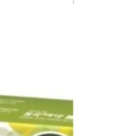
K-Pharmacy
 dan langsung meleleh di mulut
uga dimakan dengan yogurt dan
laku : 12 bulan dari tanggal
i
man dari Korea
ggu dari Pengiriman
nan Hubungi WA : 081280327127
 berikut :
/api.whatsapp.com/send?
6281280327127
t Term
Saat Pemesanan
an 40% setelah sampai Indonesia