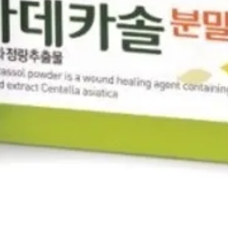
Mandiri 
163000
BCA - A
833025
1st Han
CIGI21