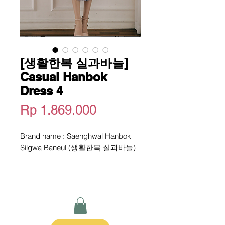
[생활한복 실과바늘]
Casual Hanbok
Dress 4
Harga
Rp 1.869.000
Brand name : Saenghwal Hanbok
Silgwa Baneul (생활한복 실과바늘)
Warna : Lavender
Bahan : Lace
Versi : -
Size : S / M