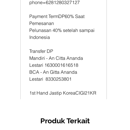
phone=6281280327127
1st Han
CIGI21
Payment TermDP60% Saat
Pemesanan
Pelunasan 40% setelah sampai
Indonesia
Transfer DP
Mandiri - An Citta Ananda
Lestari 1630001616518
BCA - An Gitta Ananda
Lestari 8330253801
1st Hand Jastip KoreaCIGI21KR
Produk Terkait