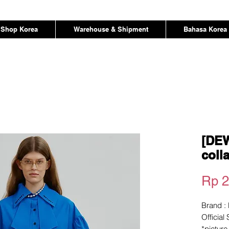
Shop Korea
Warehouse & Shipment
Bahasa Korea
[DE
coll
Rp 2
Brand :
Official
*pictur