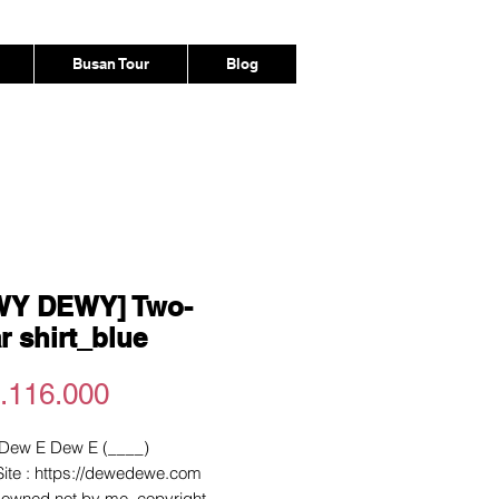
Busan Tour
Blog
WY DEWY] Two-
ar shirt_blue
Harga
.116.000
 Dew E Dew E (____)
 Site : https://dewedewe.com
e owned not by me. copyright