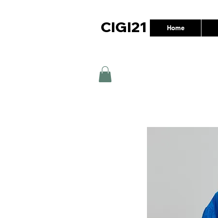
CIGI21
Home