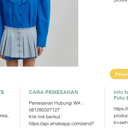
picture 
Pengiri
2-3 Min
Detail s
Pemesa
Klik link
https:/
phone=
Paymen
DP60% 
Pesa
Pelunas
WE
CARA PEMESANAN
Mandiri 
Info 
Foto 
163000
Pemesanan Hubungi WA :
https:
081280327127
BCA - A
orea,
produc
Klik link berikut :
833025
tr=swh
https://api.whatsapp.com/send?