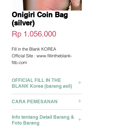
Onigiri Coin Bag
(silver)
Harga
Rp 1.056.000
Fill in the Blank KOREA
Official Site : www.fillintheblank-
fitb.com
*picture owned not by me. copyright
picture from official site above
OFFICIAL FILL IN THE
Pengiriman dari Korea
BLANK Korea (barang asli)
2-3 Minggu dari Pengiriman
Detail size bisa tanya via Whatsapp
Brand : Engbrox Korea
CARA PEMESANAN
Pemesanan Hubungi WA :
Semua produk asli dari store
081280327127
Korea, dikirim menggunakan
Pemesanan Hubungi WA :
Klik link berikut :
Info tentang Detail Barang &
cargo ke Indonesia oleh cigi21
081280327127
https://api.whatsapp.com/send?
Foto Barang
Klik link berikut :
phone=6281280327127