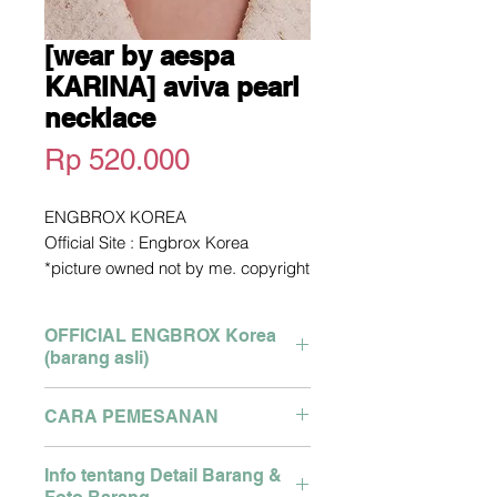
[wear by aespa
KARINA] aviva pearl
necklace
Harga
Rp 520.000
ENGBROX KOREA
Official Site : Engbrox Korea
*picture owned not by me. copyright
picture from official site above
Pengiriman dari Korea
OFFICIAL ENGBROX Korea
2-3 Minggu dari Pengiriman
(barang asli)
Detail size bisa tanya via Whatsapp
Pemesanan Hubungi WA :
Brand : Engbrox Korea
CARA PEMESANAN
081280327127
Semua produk asli dari store
Klik link berikut :
Korea, dikirim menggunakan
Pemesanan Hubungi WA :
https://api.whatsapp.com/send?
Info tentang Detail Barang &
cargo ke Indonesia oleh cigi21
081280327127