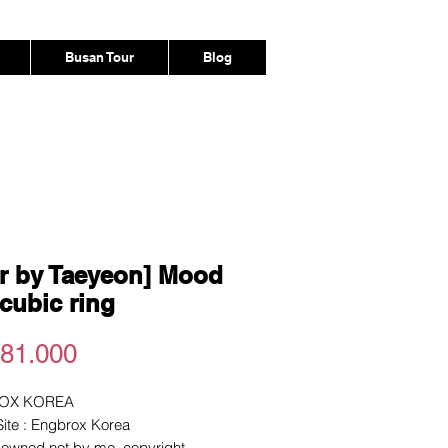
Busan Tour
Blog
r by Taeyeon] Mood
 cubic ring
Harga
81.000
OX KOREA
 Site : Engbrox Korea
e owned not by me. copyright