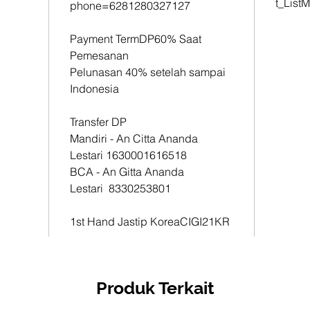
t_List
phone=6281280327127
1st Han
CIGI21
Payment TermDP60% Saat
Pemesanan
Pelunasan 40% setelah sampai
Indonesia
Transfer DP
Mandiri - An Citta Ananda
Lestari 1630001616518
BCA - An Gitta Ananda
Lestari 8330253801
1st Hand Jastip KoreaCIGI21KR
Produk Terkait