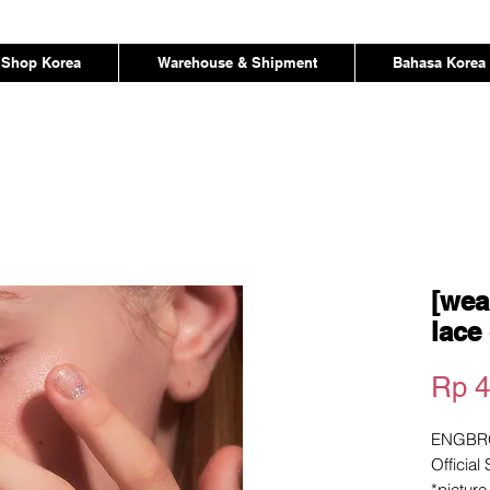
Shop Korea
Warehouse & Shipment
Bahasa Korea
[wea
lace
Rp 4
ENGBR
Official
*pictur