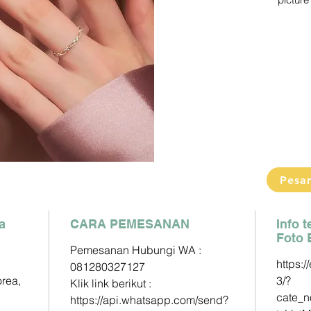
picture 
Pengiri
2-3 Min
Detail s
Pemesa
Klik link
https:/
phone=
Paymen
DP60% 
Pesa
Pelunas
a
CARA PEMESANAN
Mandiri 
Info 
Foto 
163000
Pemesanan Hubungi WA :
https:/
081280327127
BCA - A
orea,
3/?
Klik link berikut :
833025
cate_
https://api.whatsapp.com/send?